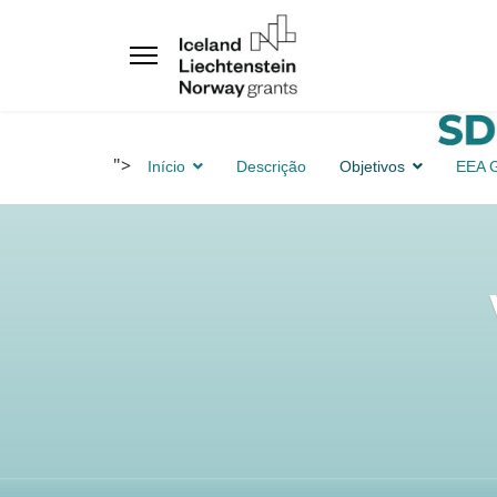
">
Início
Descrição
Objetivos
EEA G